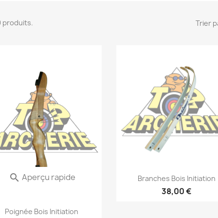
 9 produits.
Trier p
Aperçu rapide
Aperçu rapide


Branches Bois Initiation
38,00 €
Poignée Bois Initiation