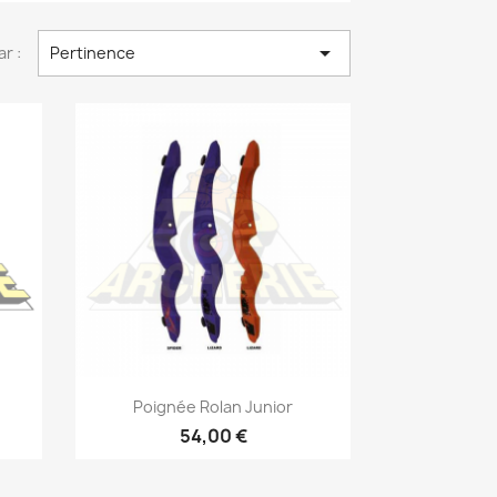

ar :
Pertinence
Aperçu rapide

Poignée Rolan Junior
54,00 €