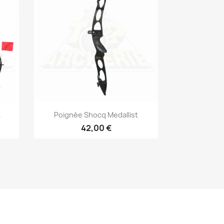
Aperçu rapide

.
Poignée Shocq Medallist
42,00 €