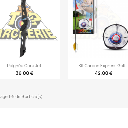
Aperçu rapide
Aperçu rapide


Poignée Core Jet
Kit Carbon Express Golf..
36,00 €
42,00 €
hage 1-9 de 9 article(s)