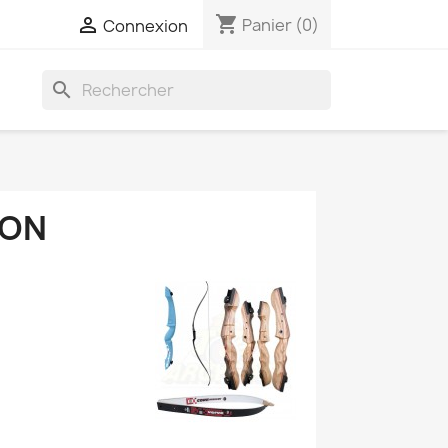
shopping_cart

Panier
(0)
Connexion
search
ION