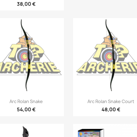
38,00 €
Aperçu rapide
Aperçu rapide


Arc Rolan Snake
Arc Rolan Snake Court
54,00 €
48,00 €