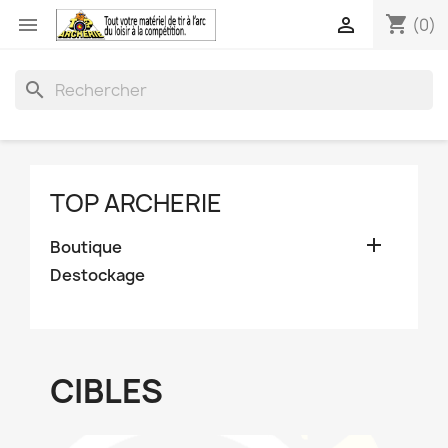
shopping_cart


(0)
search
TOP ARCHERIE

Boutique
Destockage
CIBLES