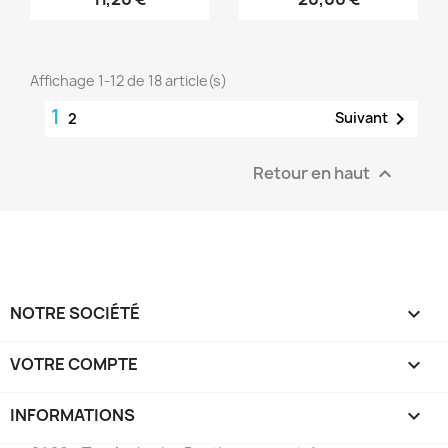
Affichage 1-12 de 18 article(s)
1

Suivant
2
Retour en haut

NOTRE SOCIÉTÉ

VOTRE COMPTE

INFORMATIONS
keyboard_arrow_down