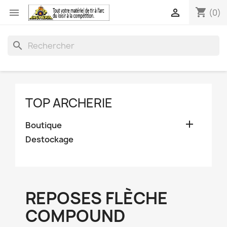
shopping_cart


(0)
search
TOP ARCHERIE

Boutique
Destockage
REPOSES FLÈCHE
COMPOUND