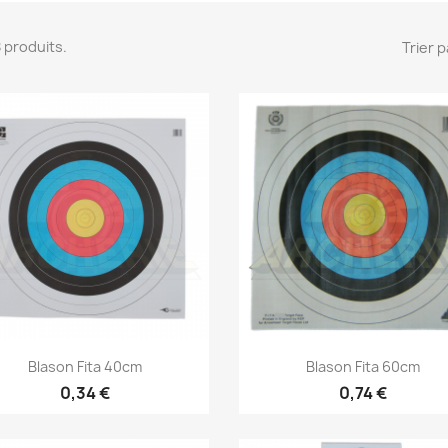
 8 produits.
Trier p
Aperçu rapide
Aperçu rapide


Blason Fita 40cm
Blason Fita 60cm
0,34 €
0,74 €