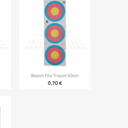
Aperçu rapide

Blason Fita Trispot 60cm
0,70 €