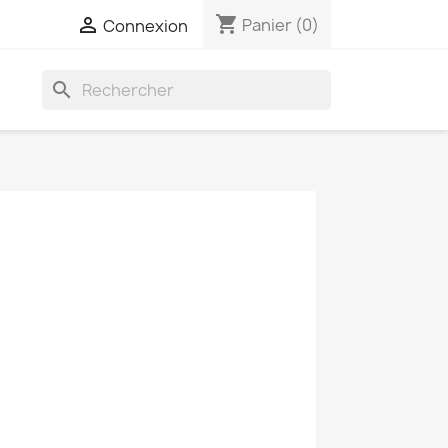
shopping_cart

Panier
(0)
Connexion
search