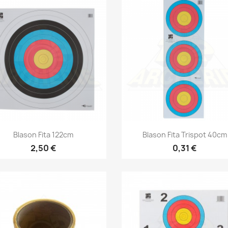
Aperçu rapide
Aperçu rapide


Blason Fita 122cm
Blason Fita Trispot 40cm
2,50 €
0,31 €