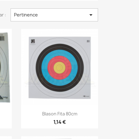

ar :
Pertinence
Aperçu rapide

Blason Fita 80cm
1,14 €