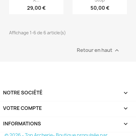
29,00 €
50,00 €
Affichage 1-6 de 6 article(s)
Retour en haut

NOTRE SOCIÉTÉ

VOTRE COMPTE

INFORMATIONS
keyboard_arrow_down
© 2026 - Top Archerie- Boutique propulsée par