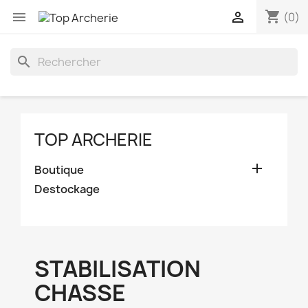
shopping_cart


(0)
search
TOP ARCHERIE

Boutique
Destockage
STABILISATION
CHASSE