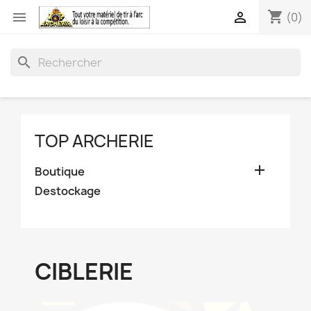
shopping_cart


(0)
search
TOP ARCHERIE

Boutique
Destockage
CIBLERIE