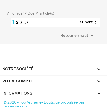
Affichage 1-12 de 74 article(s)
1

Suivant
2
3
…
7
Retour en haut

NOTRE SOCIÉTÉ

VOTRE COMPTE

INFORMATIONS
keyboard_arrow_down
© 2026 - Top Archerie- Boutique propulsée par