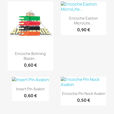
Encoche Easton
MicroLite...
0,90 €
Encoche Bohning
Blazer...
0,60 €
Insert Pin Avalon
Encoche Pin Nock Avalon
0,60 €
0,50 €