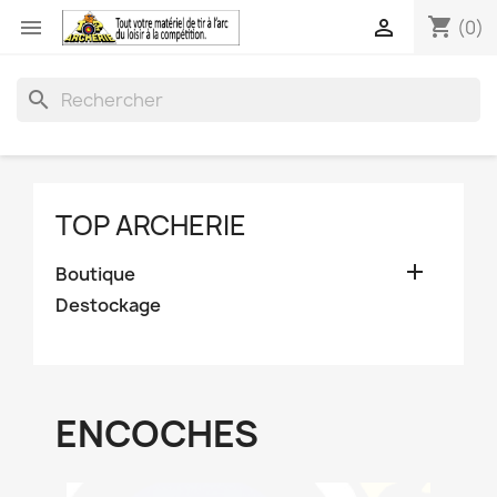
shopping_cart


(0)
search
TOP ARCHERIE

Boutique
Destockage
ENCOCHES