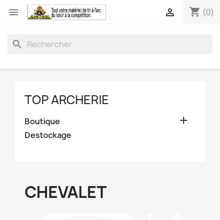
shopping_cart


(0)
search
TOP ARCHERIE

Boutique
Destockage
CHEVALET